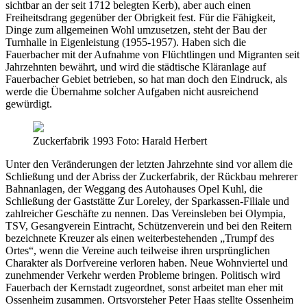
sichtbar an der seit 1712 belegten Kerb), aber auch einen
Freiheitsdrang gegenüber der Obrigkeit fest. Für die Fähigkeit,
Dinge zum allgemeinen Wohl umzusetzen, steht der Bau der
Turnhalle in Eigenleistung (1955-1957). Haben sich die
Fauerbacher mit der Aufnahme von Flüchtlingen und Migranten seit
Jahrzehnten bewährt, und wird die städtische Kläranlage auf
Fauerbacher Gebiet betrieben, so hat man doch den Eindruck, als
werde die Übernahme solcher Aufgaben nicht ausreichend
gewürdigt.
Zuckerfabrik 1993 Foto: Harald Herbert
Unter den Veränderungen der letzten Jahrzehnte sind vor allem die
Schließung und der Abriss der Zuckerfabrik, der Rückbau mehrerer
Bahnanlagen, der Weggang des Autohauses Opel Kuhl, die
Schließung der Gaststätte Zur Loreley, der Sparkassen-Filiale und
zahlreicher Geschäfte zu nennen. Das Vereinsleben bei Olympia,
TSV, Gesangverein Eintracht, Schützenverein und bei den Reitern
bezeichnete Kreuzer als einen weiterbestehenden „Trumpf des
Ortes“, wenn die Vereine auch teilweise ihren ursprünglichen
Charakter als Dorfvereine verloren haben. Neue Wohnviertel und
zunehmender Verkehr werden Probleme bringen. Politisch wird
Fauerbach der Kernstadt zugeordnet, sonst arbeitet man eher mit
Ossenheim zusammen. Ortsvorsteher Peter Haas stellte Ossenheim