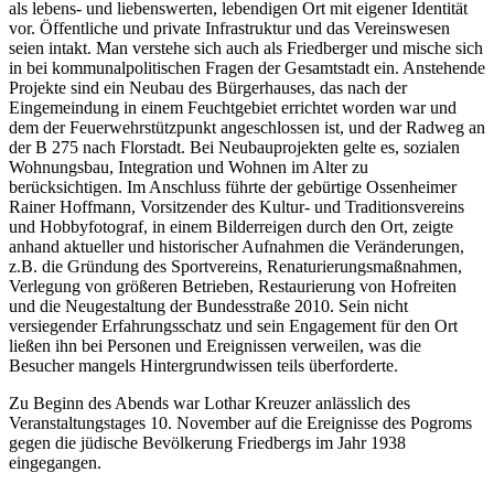
als lebens- und liebenswerten, lebendigen Ort mit eigener Identität
vor. Öffentliche und private Infrastruktur und das Vereinswesen
seien intakt. Man verstehe sich auch als Friedberger und mische sich
in bei kommunalpolitischen Fragen der Gesamtstadt ein. Anstehende
Projekte sind ein Neubau des Bürgerhauses, das nach der
Eingemeindung in einem Feuchtgebiet errichtet worden war und
dem der Feuerwehrstützpunkt angeschlossen ist, und der Radweg an
der B 275 nach Florstadt. Bei Neubauprojekten gelte es, sozialen
Wohnungsbau, Integration und Wohnen im Alter zu
berücksichtigen. Im Anschluss führte der gebürtige Ossenheimer
Rainer Hoffmann, Vorsitzender des Kultur- und Traditionsvereins
und Hobbyfotograf, in einem Bilderreigen durch den Ort, zeigte
anhand aktueller und historischer Aufnahmen die Veränderungen,
z.B. die Gründung des Sportvereins, Renaturierungsmaßnahmen,
Verlegung von größeren Betrieben, Restaurierung von Hofreiten
und die Neugestaltung der Bundesstraße 2010. Sein nicht
versiegender Erfahrungsschatz und sein Engagement für den Ort
ließen ihn bei Personen und Ereignissen verweilen, was die
Besucher mangels Hintergrundwissen teils überforderte.
Zu Beginn des Abends war Lothar Kreuzer anlässlich des
Veranstaltungstages 10. November auf die Ereignisse des Pogroms
gegen die jüdische Bevölkerung Friedbergs im Jahr 1938
eingegangen.